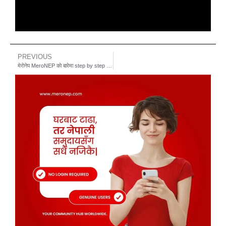
PREVIOUS
मेराेनेप MeroNEP काे बारेमा step by step जानुहेास।