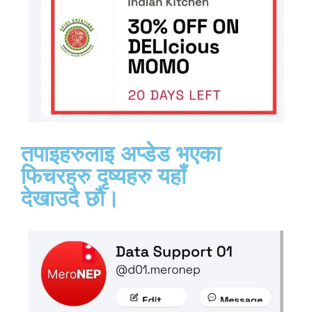
तपाइहरुलाइ अप्डेड भएका
फिचरहरु दृष्यहरु यहाँ
देखाउदै छाै।