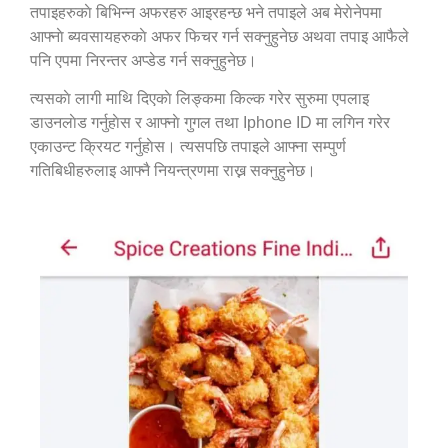
तपाइहरुकाे बिभिन्न अफरहरु आइरहन्छ भने तपाइले अब मेराेनेपमा
आफ्नाे ब्यवसायहरुकाे अफर फिचर गर्न सक्नुहुनेछ अथवा तपाइ आफैले
पनि एपमा निरन्तर अप्डेड गर्न सक्नुहुनेछ।
त्यसकाे लागी माथि दिएकाे लिङ्कमा किल्क गरेर सुरुमा एपलाइ
डाउनलाेड गर्नुहाेस र आफ्नाे गुगल तथा Iphone ID मा लगिन गरेर
एकाउन्ट क्रियट गर्नुहाेस। त्यसपछि तपाइले आफ्ना सम्पुर्ण
गतिबिधीहरुलाइ आफ्नै नियन्त्रणमा राख्न सक्नुहुनेछ।