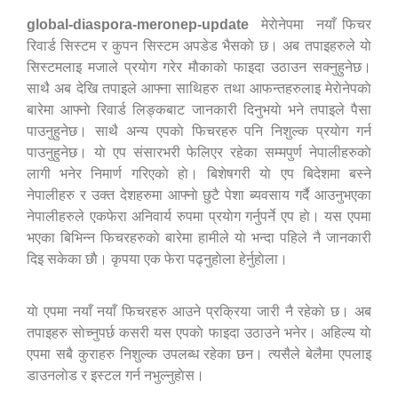
global-diaspora-meronep-update
मेराेनेपमा नयाँ फिचर
रिवार्ड सिस्टम र कुपन सिस्टम अपडेड भैसकाे छ। अब तपाइहरुले याे
सिस्टमलाइ मजाले प्रयाेग गरेर माैकाकाे फाइदा उठाउन सक्नुहुनेछ।
साथै अब देखि तपाइले आफ्ना साथिहरु तथा आफन्तहरुलाइ मेराेनेपकाे
बारेमा आफ्नाे रिवार्ड लिङ्कबाट जानकारी दिनुभयाे भने तपाइले पैसा
पाउनुहुनेछ। साथै अन्य एपकाे फिचरहरु पनि निशुल्क प्रयाेग गर्न
पाउनुहुनेछ। याे एप संसारभरी फेलिएर रहेका सम्मपुर्ण नेपालीहरुकाे
लागी भनेर निमार्ण गरिएकाे हाे। बिशेषगरी याे एप बिदेशमा बस्ने
नेपालीहरु र उक्त देशहरुमा आफ्नाे छुटै पेशा ब्यवसाय गर्दै आउनुभएका
नेपालीहरुले एकफेरा अनिवार्य रुपमा प्रयाेग गर्नुपर्ने एप हाे। यस एपमा
भएका बिभिन्न फिचरहरुकाे बारेमा हामीले याे भन्दा पहिले नै जानकारी
दिइ सकेका छाै। कृपया एक फेरा पढ्नुहाेला हेर्नुहाेला।
याे एपमा नयाँ नयाँ फिचरहरु आउने प्रक्रिया जारी नै रहेकाे छ। अब
तपाइहरु साेच्नुपर्छ कसरी यस एपकाे फाइदा उठाउने भनेर। अहिल्य याे
एपमा सबै कुराहरु निशुल्क उपलब्ध रहेका छन। त्यसैले बेलैमा एपलाइ
डाउनलाेड र इस्टल गर्न नभुल्नुहाेस।